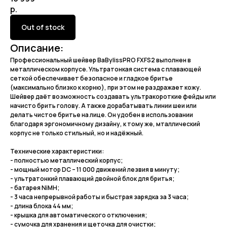
р.
Out of stock
Описание:
Профессиональный шейвер BaBylissPRO FXFS2 выполнен в
металлическом корпусе. Ультратонкая система с плавающей
сеткой обеспечивает безопасное и гладкое бритье
(максимально близко к корню), при этом не раздражает кожу.
Шейвер даёт возможность создавать ультракороткие фейды или
начисто брить голову. А также дорабатывать линии шеи или
делать чистое бритье на лице. Он удобен в использовании
благодаря эргономичному дизайну, к тому же, мталлический
корпус не только стильный, но и надёжный.
Технические характеристики:
- полностью металлический корпус;
- мощный мотор DC – 11 000 движений лезвия в минуту;
- ультратонкий плавающий двойной блок для бритья;
- батарея NiMH;
- 3 часа непрерывной работы и быстрая зарядка за 3 часа;
- длина блока 44 мм;
- крышка для автоматического отключения;
- сумочка для хранения и щеточка для очистки;